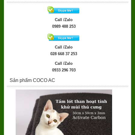
Call /Zalo
0989 488 253
Call /Zalo
028 668 37 253
Call /Zalo
0933 296 703
Sản phẩm COCO AC