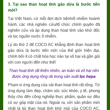
3. Tại sao than hoạt tính gáo dừa là bước tiến
mới?
Tại Việt Nam, cứ mỗi đợt dịch bệnh/ô nhiễm hoành
hành, các nhà nghiên cứu/tổ chức chính quyền đã
nghiên cứu và áp dụng than hoạt tính vào khử độc
và lọc nguồn nước ô nhiễm.
Lý do thứ 2 để COCO AC khẳng định than hoạt tính
gáo dừa là bước tiến mới của thế giới hiện đại,
chính bởi ít có chất hóa học nào lại vô hại và gần gũi
với con người đến như thế!
Than hoạt tính rất thiên nhiên, an toàn và vô hại nên
được ứng dụng rộng rãi trong sản xuất
lọc hepa
Phạm vi ứng dụng của vải than hoạt tính rất rộng. Từ
ứng dụng làm đẹp, chăm sóc sức khỏe, y tế, phong
thủy cho đến công nghiệp thực phẩm, quân sự đều
có sự góp mặt của nó. Ngoài ra, với sản phẩm mới
nhất là túi than hoạt tính khử mùi của COCO AC,