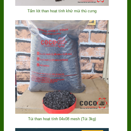
Tấm lót than hoạt tính khử mùi thú cưng
Túi than hoạt tính 04x08 mesh (Túi 3kg)