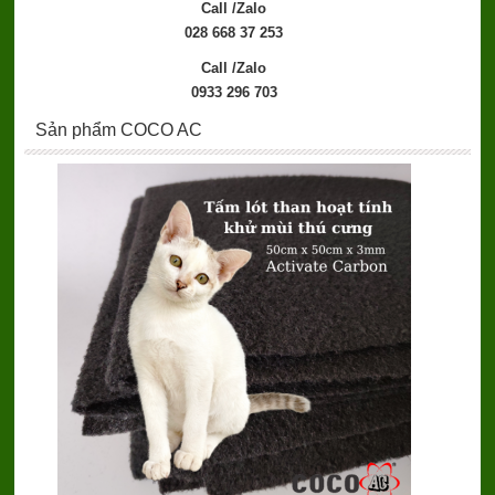
Call /Zalo
028 668 37 253
Call /Zalo
0933 296 703
Sản phẩm COCO AC