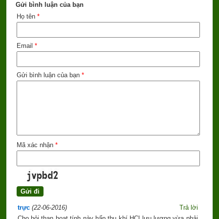
Gửi bình luận của bạn
Họ tên
*
Email
*
Gửi bình luận của bạn
*
Mã xác nhận
*
trực
(22-06-2016)
Trả lời
Cho hỏi than hoạt tính này hấp thụ khí HCl lưu lượng vừa phải